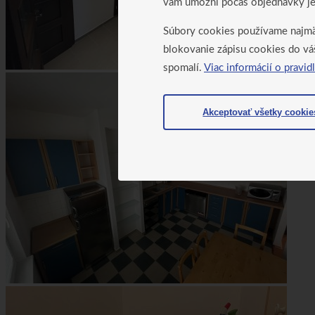
vám umožní počas objednávky je
Súbory cookies používame najmä 
blokovanie zápisu cookies do vá
spomalí.
Viac informácií o pravid
Akceptovať všetky cookie