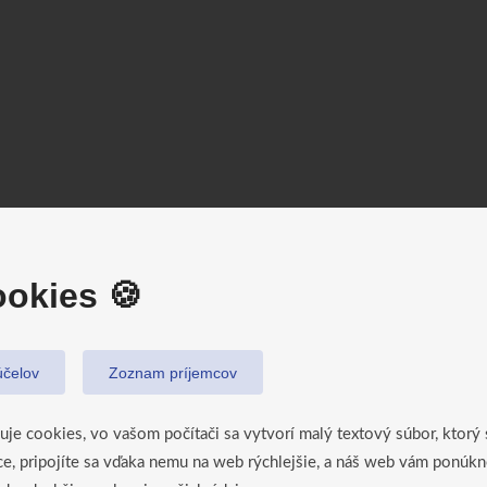
okies 🍪
čelov
Zoznam príjemcov
suje cookies, vo vašom počítači sa vytvorí malý textový súbor, ktorý
úce, pripojíte sa vďaka nemu na web rýchlejšie, a náš web vám ponúk