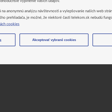
dnoduchšie vyplnenie vašich údajov.
na anonymnú analýzu návštevnosti a vylepšovanie našich web stránok
šho prehliadača, je možné, že niektoré časti telekom.sk nebudú fun
lách cookies
s
Akceptovať vybrané cookies