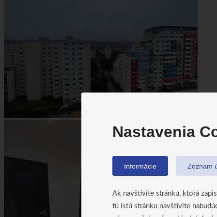
Nastavenia Co
Informácie
Zoznam ú
Ak navštívite stránku, ktorá zapi
tú istú stránku navštívite nabud